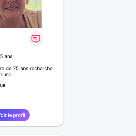
75 ans
re de 75 ans recherche
reuse
ue
oir le profil