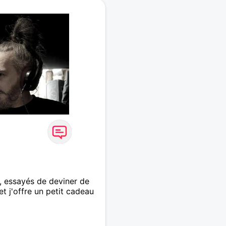
, essayés de deviner de
et j'offre un petit cadeau