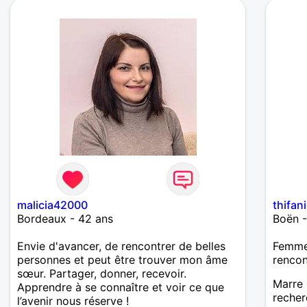
malicia42000
thifan
Bordeaux - 42 ans
Boën -
Envie d'avancer, de rencontrer de belles
Femme 
personnes et peut être trouver mon âme
renco
sœur. Partager, donner, recevoir.
Marre 
Apprendre à se connaître et voir ce que
reche
l’avenir nous réserve !