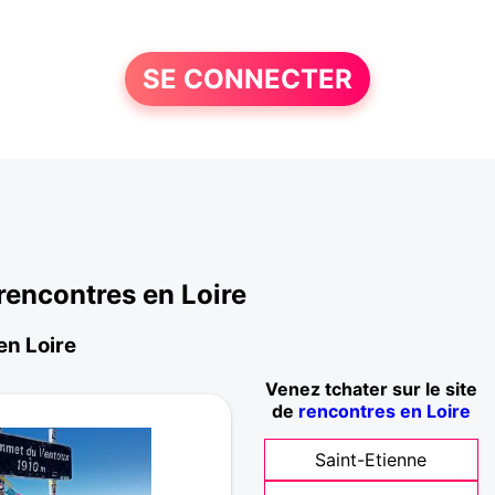
SE CONNECTER
rencontres en Loire
en Loire
Venez tchater sur le site
de
rencontres en Loire
Saint-Etienne