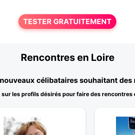
TESTER GRATUITEMENT
Rencontres en Loire
nouveaux célibataires souhaitant des 
 sur les profils désirés pour faire des rencontres 