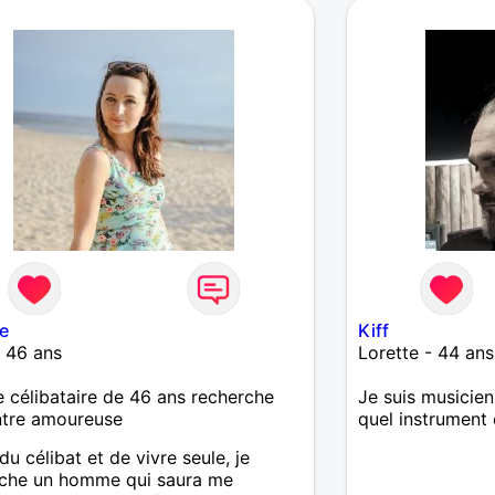
ie
Kiff
 46 ans
Lorette - 44 ans
célibataire de 46 ans recherche
Je suis musicien
ntre amoureuse
quel instrument 
du célibat et de vivre seule, je
rche un homme qui saura me