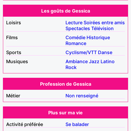
Les goûts de Gessica
Loisirs
Lecture
Soirées entre amis
Spectacles
Télévision
Films
Comédie
Historique
Romance
Sports
Cyclisme/VTT
Danse
Musiques
Ambiance
Jazz
Latino
Rock
Profession de Gessica
Métier
Non renseigné
Plus sur ma vie
Activité préférée
Se balader