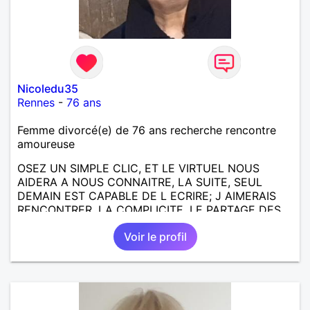
Nicoledu35
Rennes
-
76 ans
Femme divorcé(e) de 76 ans recherche rencontre
amoureuse
OSEZ UN SIMPLE CLIC, ET LE VIRTUEL NOUS
AIDERA A NOUS CONNAITRE, LA SUITE, SEUL
DEMAIN EST CAPABLE DE L ECRIRE; J AIMERAIS
RENCONTRER, LA COMPLICITE, LE PARTAGE DES
BELLES CHOSES DE LA VIE : BALADES, VOYAGES
Voir le profil
EN FRANCE OU AILLEURS. ETRE A L ECOUTE DE L
AUTRE, ET LA VIE SERA PLUS BELLE
ENCORE.....................