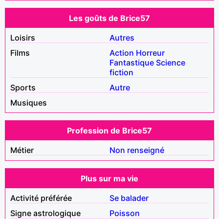
Les goûts de Brice57
Loisirs
Autres
Films
Action
Horreur
Fantastique
Science
fiction
Sports
Autre
Musiques
Profession de Brice57
Métier
Non renseigné
Plus sur ma vie
Activité préférée
Se balader
Signe astrologique
Poisson