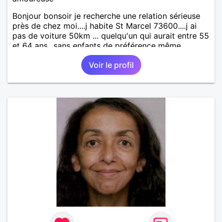
Bonjour bonsoir je recherche une relation sérieuse
près de chez moi....j habite St Marcel 73600....j ai
pas de voiture 50km ... quelqu'un qui aurait entre 55
et 64 ans...sans enfants de préférence même
adultes et qui n aurait garder aucun contact avec
Voir le profil
une où plusieurs ex...si vous correspondez à ma
recherche ecrivez moi je vous répondrai...