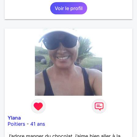
Voir le profil
Ylana
Poitiers
-
41 ans
J’adore manger du chocolat, j’aime bien aller à la