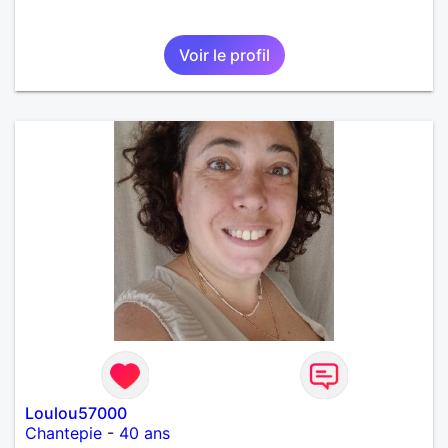
Voir le profil
Loulou57000
Chantepie
-
40 ans