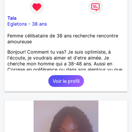
Tala
Egletons
-
38 ans
Femme célibataire de 38 ans recherche rencontre
amoureuse
Bonjour! Comment tu vas? Je suis optimiste, à
l'écoute, je voudrais aimer et d'etre aimée. Je
cherche mon homme qui a 38-48 ans. Aussi en
Correse en préférence ou dans son alentour vu que
je travaille en CDI et je ne peux pas souvent
Voir le profil
voyager loin. Merci. Bon chance à tout le monde.