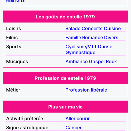
Les goûts de estelle 1979
Loisirs
Balade
Concerts
Cuisine
Films
Famille
Romance
Divers
Sports
Cyclisme/VTT
Danse
Gymnastique
Musiques
Ambiance
Gospel
Rock
Profession de estelle 1979
Métier
Profession libérale
Plus sur ma vie
Activité préférée
Aller courir
Signe astrologique
Cancer