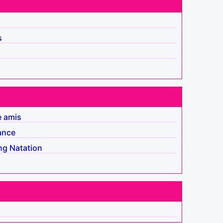
s
e amis
ance
ng
Natation