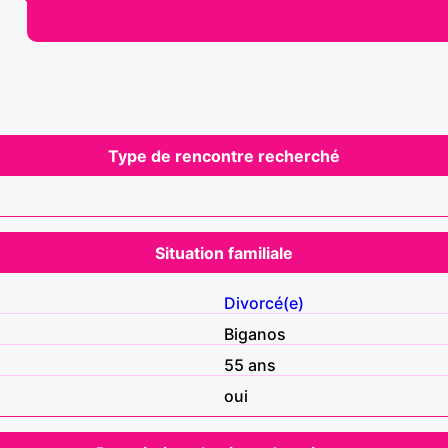
Type de rencontre recherché
Situation familiale
Divorcé(e)
Biganos
55 ans
oui