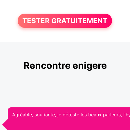
TESTER GRATUITEMENT
Rencontre enigere
Agréable, souriante, je déteste les beaux parleurs, l'h