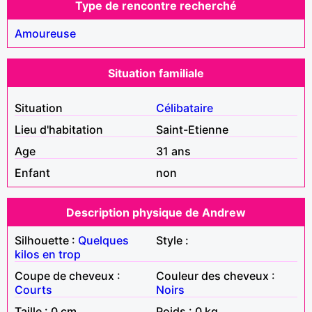
Type de rencontre recherché
Amoureuse
Situation familiale
Situation
Célibataire
Lieu d'habitation
Saint-Etienne
Age
31 ans
Enfant
non
Description physique de Andrew
Silhouette :
Quelques
Style :
kilos en trop
Coupe de cheveux :
Couleur des cheveux :
Courts
Noirs
Taille : 0 cm
Poids : 0 kg