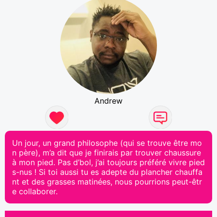
Andrew
Un jour, un grand philosophe (qui se trouve être mo
n père), m’a dit que je finirais par trouver chaussure
à mon pied. Pas d’bol, j’ai toujours préféré vivre pied
s-nus ! Si toi aussi tu es adepte du plancher chauffa
nt et des grasses matinées, nous pourrions peut-êtr
e collaborer.