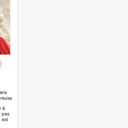
avec
e,
de
 où
à
rs des
nt. Je
tre
 lire.
ans
ureuse
e à
t pas
 est