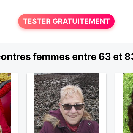
TESTER GRATUITEMENT
ontres femmes entre 63 et 8