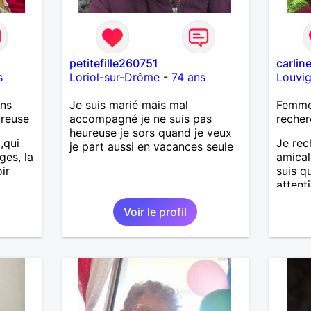
petitefille260751
carlin
s
Loriol-sur-Drôme
-
74 ans
Louvi
ans
Je suis marié mais mal
Femme 
ureuse
accompagné je ne suis pas
recher
heureuse je sors quand je veux
,qui
Je rec
je part aussi en vacances seule
ges, la
amicale
ir
suis q
attent
pas la 
Voir le profil