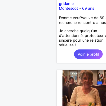
gridanie
Montescot
-
69 ans
Femme veuf/veuve de 69 
recherche rencontre amo
Je cherche quelqu'un
d'attentionné, protecteur 
sincère pour une relation
sérieuse !
Voir le profil