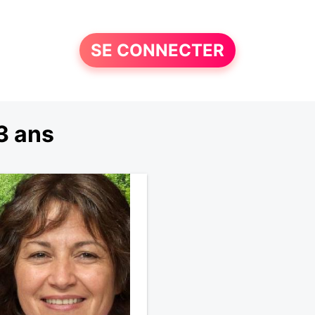
SE CONNECTER
3 ans