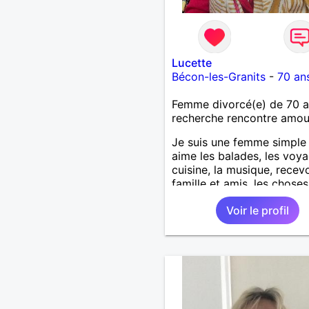
Lucette
Bécon-les-Granits
-
70 an
Femme divorcé(e) de 70 
recherche rencontre amo
Je suis une femme simple 
aime les balades, les voya
cuisine, la musique, recevo
famille et amis, les choses
simples de la vie
Voir le profil