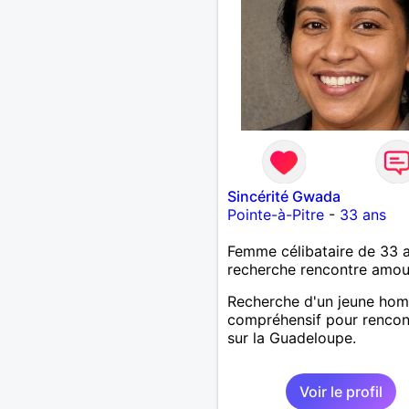
Sincérité Gwada
Pointe-à-Pitre
-
33 ans
Femme célibataire de 33 
recherche rencontre amo
Recherche d'un jeune ho
compréhensif pour rencon
sur la Guadeloupe.
Voir le profil