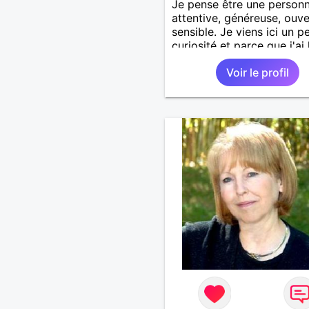
Je pense être une person
attentive, généreuse, ouve
sensible. Je viens ici un p
curiosité et parce que j'ai 
sentiment que de temps e
Voir le profil
temps, le destin à besoin 
petit coup de pouce!