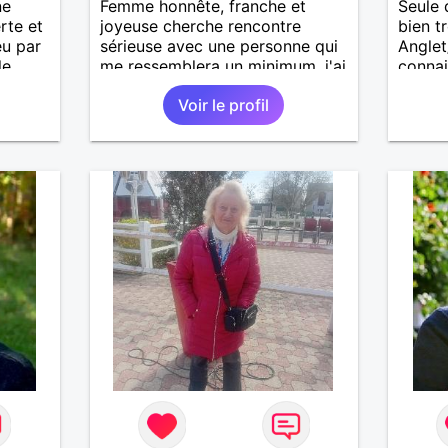
ne
Femme honnête, franche et
Seule 
rte et
joyeuse cherche rencontre
bien t
eu par
sérieuse avec une personne qui
Anglet
le
me ressemblera un minimum. j'ai
connai
n
des défauts comme tout le
temps 
Voir le profil
d'un
monde et souhaite une vie
opère.
sereine dans une relation sur du
long terme.