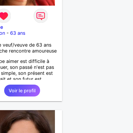
le
on
-
63 ans
 veuf/veuve de 63 ans
che rencontre amoureuse
be aimer est difficile à
uer, son passé n'est pas
 simple, son présent est
ait et son futur est
ionnel.
Voir le profil