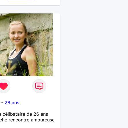
-
26 ans
célibataire de 26 ans
che rencontre amoureuse