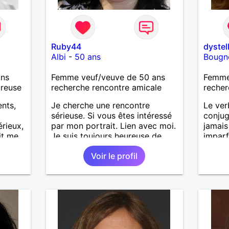
Ruby44
dystel
Albi
-
50 ans
Bougn
ans
Femme veuf/veuve de 50 ans
Femme
ureuse
recherche rencontre amicale
recher
ents,
Je cherche une rencontre
Le ver
sérieuse. Si vous êtes intéressé
conjug
rieux,
par mon portrait. Lien avec moi.
jamais
it me
Je suis toujours heureuse de
imparf
 bien
vous accueillir.
condit
Voir le profil