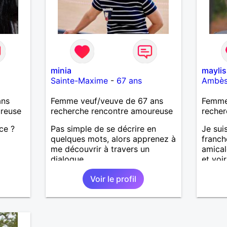
minia
maylis
Sainte-Maxime
-
67 ans
Ambè
ans
Femme veuf/veuve de 67 ans
Femme 
ureuse
recherche rencontre amoureuse
recher
ce ?
Pas simple de se décrire en
Je sui
quelques mots, alors apprenez à
franch
me découvrir à travers un
amical
dialogue.
et voir
beauc
Voir le profil
nouvea
pourqu