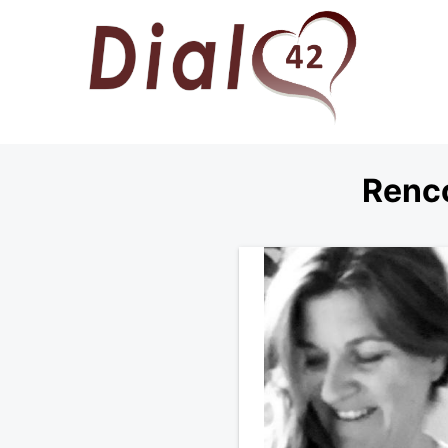
Renco