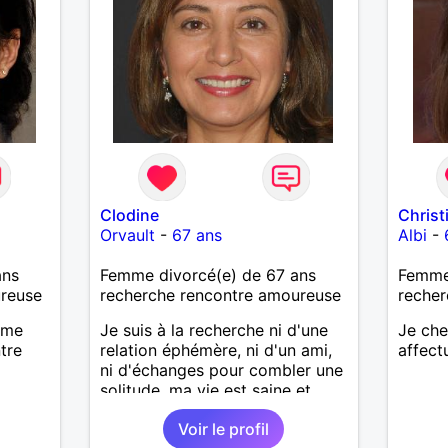
Clodine
Christ
Orvault
-
67 ans
Albi
-
ans
Femme divorcé(e) de 67 ans
Femme
ureuse
recherche rencontre amoureuse
recher
mme
Je suis à la recherche ni d'une
Je che
tre
relation éphémère, ni d'un ami,
affect
ni d'échanges pour combler une
solitude, ma vie est saine et
équilibrée avec un travail, des
Voir le profil
amis, et des loisirs. Je souhaite