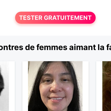
TESTER GRATUITEMENT
ntres de femmes aimant la f