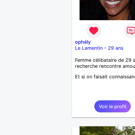
ophély
Le Lamentin
-
29 ans
Femme célibataire de 29 
recherche rencontre amo
Et si on faisait connaissan
Voir le profil